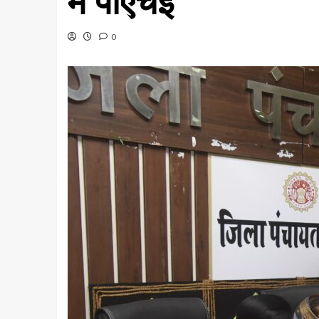
में पीएचई
0