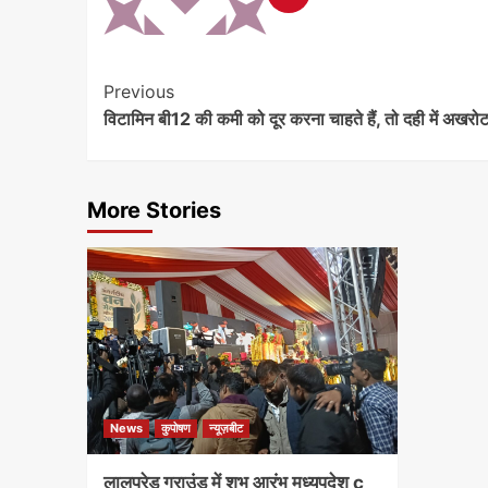
Previous
विटामिन बी12 की कमी को दूर करना चाहते हैं, तो दही में अखरोट
More Stories
News
कुपोषण
न्यूज़बीट
लालपरेड ग्राउंड में शुभ आरंभ मध्यपदेश c