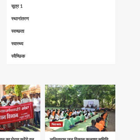
सूत्र 1
स्थानांतरण
स्वच्छता
स्वास्थ्य
स्वैच्छिक
News
न का घेराव करेंगे वन
ललिताराम जन विकास कल्याण समिति