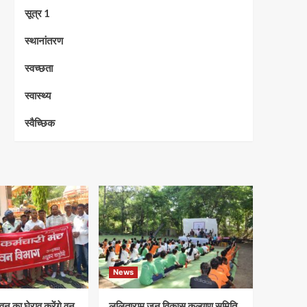
सूत्र 1
स्थानांतरण
स्वच्छता
स्वास्थ्य
स्वैच्छिक
News
न का घेराव करेंगे वन
ललिताराम जन विकास कल्याण समिति