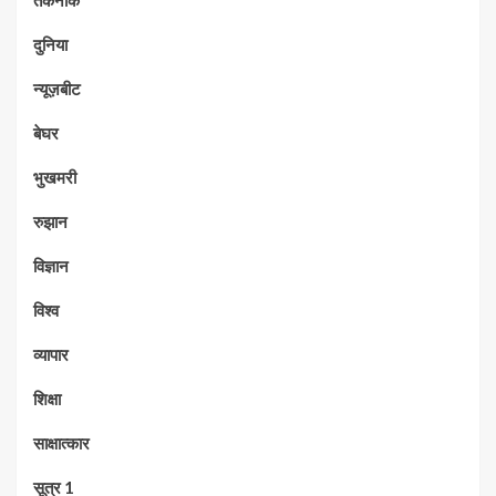
तकनीक
दुनिया
न्यूज़बीट
बेघर
भुखमरी
रुझान
विज्ञान
विश्व
व्यापार
शिक्षा
साक्षात्कार
सूत्र 1