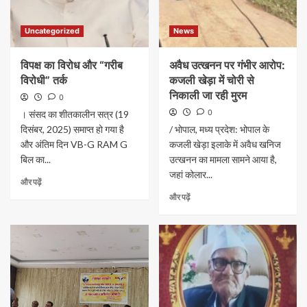
Uncategorized
News
​विपक्ष का विरोध और “गरीब
अवैध उत्खनन पर गंभीर आरोप:
विरोधी” तर्क
कजली खेड़ा में चोरी से
निकाली जा रही मुरम
0
0
। संसद का शीतकालीन सत्र (19
दिसंबर, 2025) समाप्त हो गया है
/ भोपाल, मध्य प्रदेश: भोपाल के
और अंतिम दिन VB-G RAM G
कजली खेड़ा इलाके में अवैध खनिज
बिल का...
उत्खनन का मामला सामने आया है,
जहां कोलार...
और पढ़ें
और पढ़ें